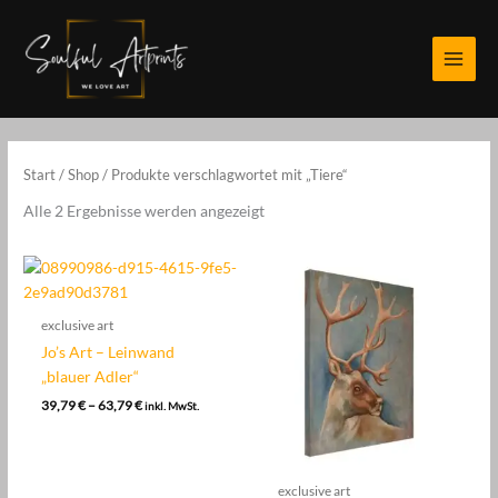
Zum
Inhalt
springen
Start
/
Shop
/ Produkte verschlagwortet mit „Tiere“
Nach
Alle 2 Ergebnisse werden angezeigt
Aktualität
sortiert
exclusive art
Jo’s Art – Leinwand
„blauer Adler“
Preisspanne:
39,79
€
–
63,79
€
inkl. MwSt.
39,79 €
bis
63,79 €
exclusive art