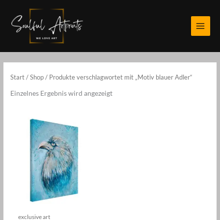
Zum
Inhalt
springen
Start
/
Shop
/ Produkte verschlagwortet mit „Motiv blauer Adler“
Einzelnes Ergebnis wird angezeigt
exclusive art