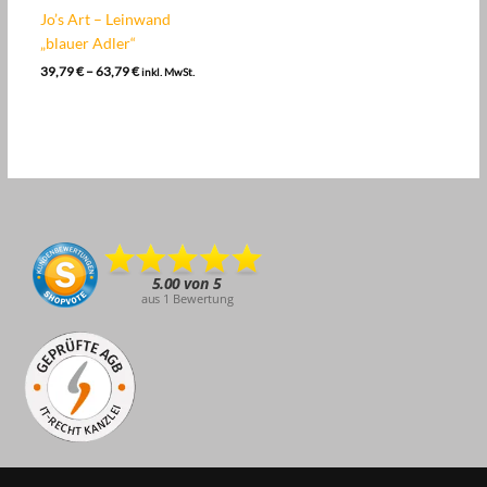
Jo’s Art – Leinwand
„blauer Adler“
Preisspanne:
39,79
€
–
63,79
€
inkl. MwSt.
39,79 €
bis
63,79 €