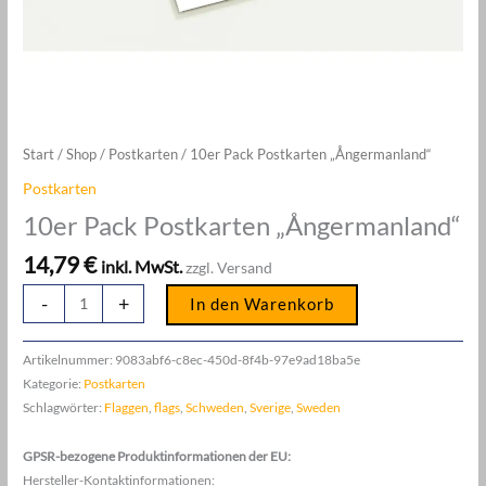
Start
/
Shop
/
Postkarten
/ 10er Pack Postkarten „Ångermanland“
Postkarten
10er Pack Postkarten „Ångermanland“
14,79
€
inkl. MwSt.
zzgl. Versand
10er
-
+
In den Warenkorb
Pack
Postkarten
Artikelnummer:
9083abf6-c8ec-450d-8f4b-97e9ad18ba5e
"Ångermanland"
Kategorie:
Postkarten
Menge
Schlagwörter:
Flaggen
,
flags
,
Schweden
,
Sverige
,
Sweden
GPSR-bezogene Produktinformationen der EU:
Hersteller-Kontaktinformationen: